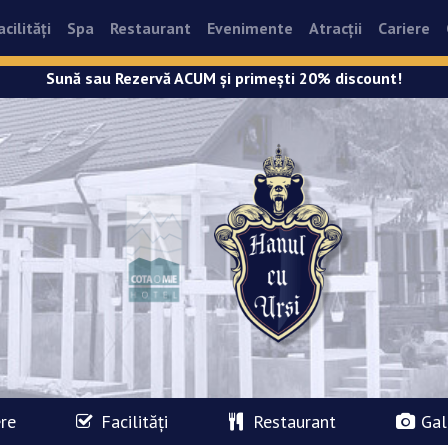
acilități
Spa
Restaurant
Evenimente
Atracții
Cariere
Sună sau Rezervă ACUM și primești 20% discount!
re
Facilități
Restaurant
Gal