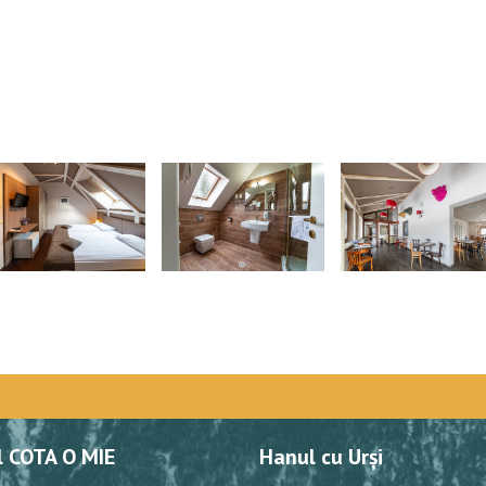
l COTA O MIE
Hanul cu Urși